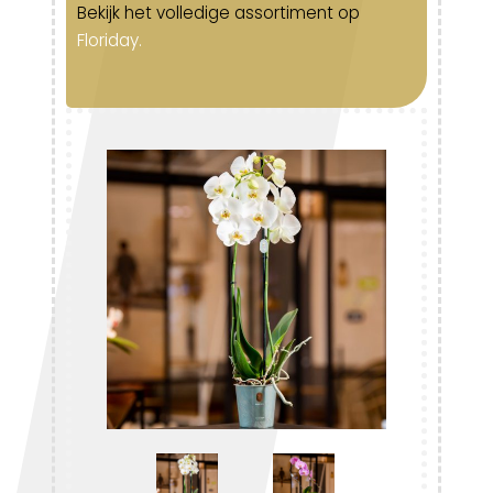
Bekijk het volledige assortiment op
Floriday
.
Mi