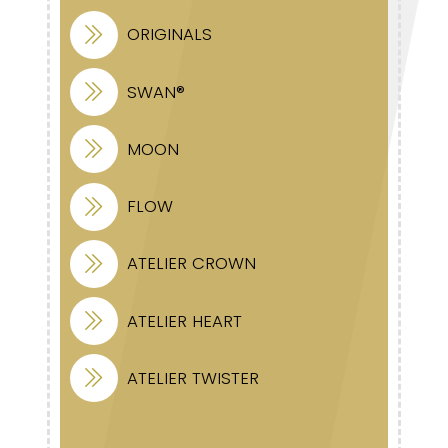
ORIGINALS
SWAN®
MOON
FLOW
ATELIER CROWN
ATELIER HEART
ATELIER TWISTER