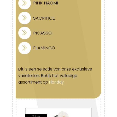
PINK NAOMI
SACRIFICE
PICASSO
FLAMINGO
Dit is een selectie van onze exclusieve
variëteiten. Bekijk het volledige
assortiment op
Floriday
.