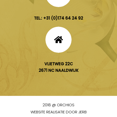
TEL.: +
31 (0)174 64 24 92
VLIETWEG 22C
2671 NC NAALDWIJK
2018 @ ORCHIOS
WEBSITE REALISATIE DOOR
JERB